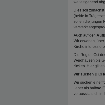
weitestgehend abg
Dies soll zunächst
(beide in Trägers
sollen die jungen
verstärkt angespr
Auch auf den
Aufb
Wir erwarten, übe
Kirche interessier
Die Region Ost de
Weidhausen bis Ge
rücken. Hier gilt e
Wir suchen DIC
Wir suchen eine fr
lieber als halb
voll
”
voraussichtlich i