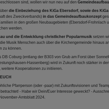
eschlossen sind, wollen wir nun neu auf den
Gemeindeaufba
 über
die Einbeziehung des KiGa Ebersdorf, sowie des KiG
chaft des Zweckverbands)
in das Gemeindeaufbaukonzept
ges
 Familien in den großen Neubaugebieten (Ebersdorf-Frohnlach 
ochen werden.
au und die Entwicklung christlicher Popularmusik
setzen wi
r die Musik Menschen auch über die Kirchengemeinde hinaus a
en zu können.
s DB Coburg (entlang der B303 von Grub am Forst über Sonnef
stungshausen-Hassenberg) wird in Zukunft noch stärker in den
s, weitere Kooperationen zu initiieren.
H/EUCH
öhliche Pfarrperson (oder -paar) mit Zukunftsvisionen und Teamg
betrachtet! - Habe wir Dein/Euer Interesse geweckt? - Ausschr
m November-Amtsblatt 2024.