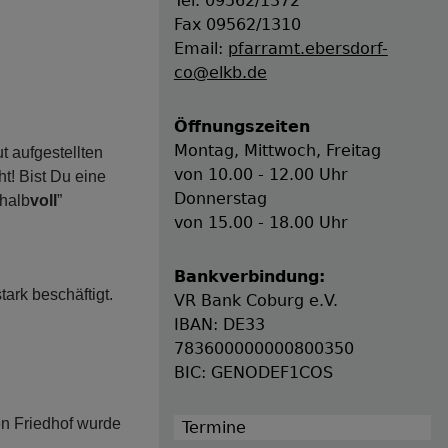
Tel. 09562/1372
Fax 09562/1310
Email:
pfarramt.ebersdorf-
co@elkb.de
Öffnungszeiten
Montag, Mittwoch, Freitag
t aufgestellten
von 10.00 - 12.00 Uhr
t! Bist Du eine
Donnerstag
 halb
voll
”
von 15.00 - 18.00 Uhr
Bankverbindung:
ark beschäftigt.
VR Bank Coburg e.V.
IBAN: DE33
783600000000800350
BIC: GENODEF1COS
n Friedhof wurde
Termine