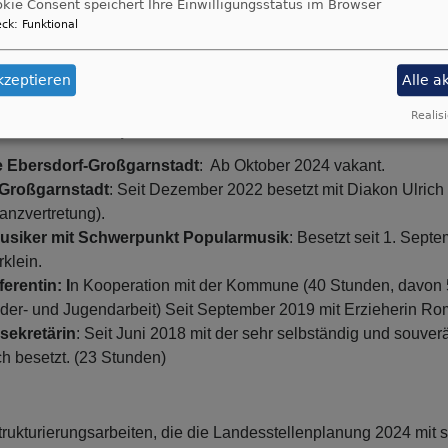
kie Consent speichert Ihre Einwilligungsstatus im Browser
hung der Verwaltung beitragen.
ck
:
Funktional
em DB Coburg bei der Landesstellenplanung 2024 eine weite
lle zugesprochen, die mit Schwerpunkt Popularmusik in Ebersdo
kzeptieren
Alle a
mber 2024 ist die Stelle besetzt.
Realisi
ion unseres multiprofessionelen Teams
le Ebersdorf-Großgarnstadt
: Ab Oktober 2024 vakant.
 Großgarnstadt
: Seit Dezember 2022 besetzt mit Diakon Ulrich 
anzvertretung).
usiker mit Schwerpunkt Popularmusik
: Besetzt seit 1. Sept
klein.
erentin: I
n Kooperation mit der Kommune (40 Stunden, davon 
nder- und Jugendarbeit) Seit September 2019 mit Erzieherin Ro
sekretärin
: Seit Juni 2018 mit der sehr selbständig und souve
 besetzt. (23 Stunden)
kturierungsarbeiten, die die Landesstellenplanung 2024 mit s