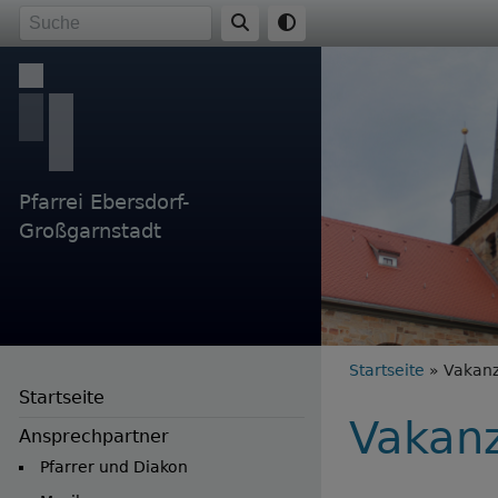
Direkt
Suche
zum
Inhalt
Pfarrei Ebersdorf-
Großgarnstadt
Breadc
Startseite
Vakan
Startseite
Vakan
Ansprechpartner
Pfarrer und Diakon