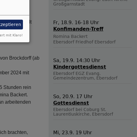
Großgarnstadt
re
rf angesiedelt
Fr, 18.9. 16-18 Uhr
kzeptieren
Konfimanden-Treff
ert mit Klaro!
Romina Backert
Ebersdorf
Friedhof Ebersdorf
von Brockdorff (ab
Sa, 19.9. 14:30 Uhr
Kindergottesdienst
ember 2024 mit
Ebersdorf
EGZ Evang.
Gemeindezentrum, Ebersdorf
5 Stunden rein
mina Backert.
So, 20.9. 17 Uhr
rän arbeitenden
Gottesdienst
Ebersdorf bei Coburg
St.
Laurentiuskirche, Ebersdorf
ich brachten,
Mi, 23.9. 19 Uhr