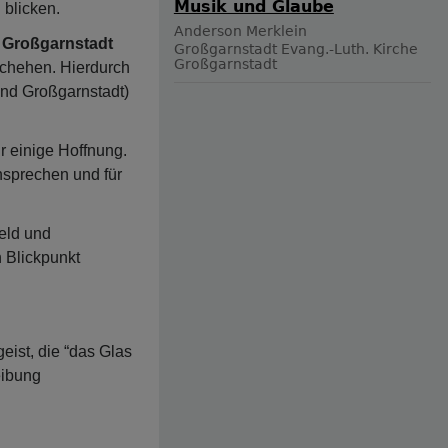
Musik und Glaube
u
blicken.
Anderson Merklein
a Großgarnstadt
Großgarnstadt
Evang.-Luth. Kirche
Großgarnstadt
chehen. Hierdurch
und Großgarnstadt)
r einige Hoffnung.
nsprechen und für
eld und
 Blickpunkt
eist, die “das Glas
eibung