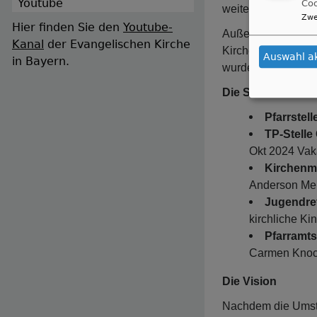
Youtube
Coo
weiteren Vereinfac
Zwe
Hier finden Sie den
Youtube-
Außerdem wurde d
Kanal
der Evangelischen Kirche
Kirchenmusikerste
Auswahl a
in Bayern.
wurde. Ab 1. Septe
Die Stellensituat
Pfarrstel
TP-Stelle
Okt 2024 Vak
Kirchenm
Anderson Mer
Jugendref
kirchliche Ki
Pfarramts
Carmen Knoch
Die Vision
Nachdem die Umstru