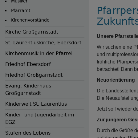
Musiker
Pfarrper
Pfarramt
Zukunft
Kirchenvorstände
Kirche Großgarnstadt
Unsere Pfarrstell
St. Laurentiuskirche, Ebersdorf
Wir suchen eine Pf
Kirchenmusik in der Pfarrei
und multiprofessi
fröhliche Pfarrpers
Friedhof Ebersdorf
betrachtet! Dann be
Friedhof Großgarnstadt
Neuorientierung
Evang. Kinderhaus
Die Landesstellenp
Großgarnstadt
Die Neuaufstellung
Kinderwelt St. Laurentius
Jetzt soll wieder 
Kinder- und Jugendarbeit im
Hauptnavigation
Zur jüngeren Ges
EGZ
Durch die Größe d
Stufen des Lebens
auf der ersten Pfar