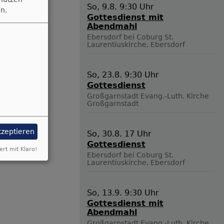
So, 9.8. 9:30 Uhr
n.
chen.
Gottesdienst mit
Abendmahl
Ebersdorf bei Coburg
St.
Laurentiuskirche, Ebersdorf
So, 23.8. 9:30 Uhr
Gottesdienst
Großgarnstadt
Evang.-Luth. Kirche
Großgarnstadt
kzeptieren
So, 30.8. 17 Uhr
Gottesdienst
ert mit Klaro!
Ebersdorf bei Coburg
St.
Laurentiuskirche, Ebersdorf
So, 13.9. 9:30 Uhr
Gottesdienst mit
Abendmahl
Großgarnstadt
Evang.-Luth. Kirche