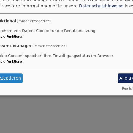
ür weitere Informationen bitte unsere
Datenschutzhinweise
lese
serklärung ausfüllen und im Pfarramt Ebersdorf einrei
nktional
(immer erforderlich)
2026
ichern von Daten: Cookie für die Benutzersitzung
ck
:
Funktional
nsent Manager
(immer erforderlich)
kie Consent speichert Ihre Einwilligungsstatus im Browser
ck
:
Funktional
kzeptieren
Alle a
Realisi