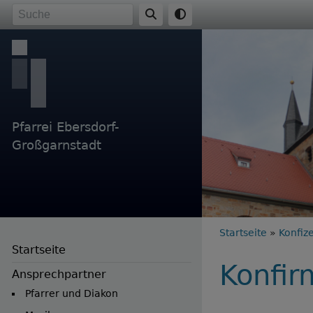
Direkt
Suche
zum
Inhalt
Pfarrei Ebersdorf-
Großgarnstadt
Breadc
Startseite
Konfize
Startseite
Konfir
Ansprechpartner
Pfarrer und Diakon