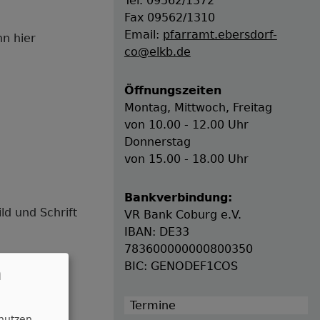
Tel. 09562/1372
Fax 09562/1310
Email:
pfarramt.ebersdorf-
nn hier
co@elkb.de
Öffnungszeiten
Montag, Mittwoch, Freitag
von 10.00 - 12.00 Uhr
Donnerstag
von 15.00 - 18.00 Uhr
Bankverbindung:
ld und Schrift
VR Bank Coburg e.V.
IBAN: DE33
783600000000800350
BIC: GENODEF1COS
n
Termine
 nutzen