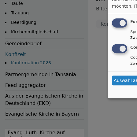
Taufe
möchten.
F
Bitte Zustimmung
Trauung
Fu
Beerdigung
Konfirmation 
Kirchenmitgliedschaft
Spe
Zwe
Gemeindebrief
Co
Konfizeit
Coo
Konfirmation 2026
Zwe
Partnergemeinde in Tansania
Auswahl a
Feed aggregator
Aus der Evangelischen Kirche in
Deutschland (EKD)
Evangelische Kirche in Bayern
Evang.-Luth. Kirche auf